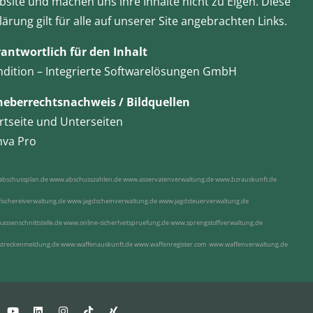
site und machen uns ihre Inhalte nicht zu Eigen. Diese
lärung gilt für alle auf unserer Site angebrachten Links.
antwortlich für den Inhalt
dition – Integrierte Softwarelösungen GmbH
heberrechtsnachweis / Bildquellen
rtseite und Unterseiten
nva Pro
bschussplan.de
www.abschusszahlen.de
www.asservatenverwaltung.de
www.bzrauskunft.de
ischereiverwaltung.de
www.jagdscheinverwaltung.de
www.jagdsteuerverwaltung.de
assenschnittstelle.de
www.online-sicherheitspruefung.de
www.sprengstoffverwaltung.de
treckenmeldung.de
www.waffenauskunft.de
www.waffenregister.com
www.waffenverwaltung.de