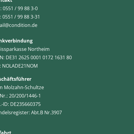
ntakt
.: 0551 / 99 88 3-0
: 0551 / 99 88 3-31
il@condition.de
nkverbindung
issparkasse Northeim
N: DE31 2625 0001 0172 1631 80
C: NOLADE21NOM
schäftsführer
hn
Molzahn-Schultze
-Nr.: 20/200/1446-1
.-ID: DE235660375
delsregister: Abt.B Nr.3907
fahrt