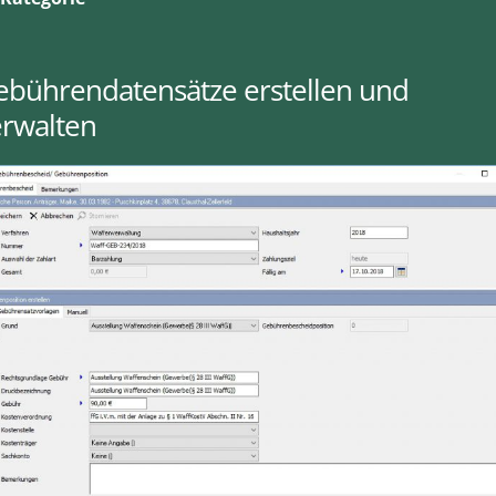
ebührendatensätze erstellen und
erwalten