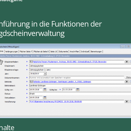
nführung in die Funktionen der
agdscheinverwaltung
halte