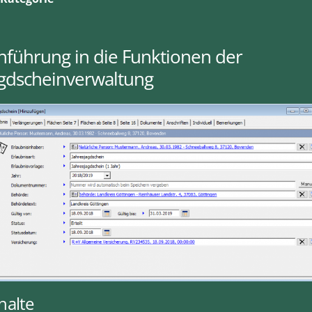
nführung in die Funktionen der
agdscheinverwaltung
halte