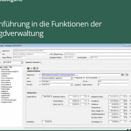
nführung in die Funktionen der
agdverwaltung