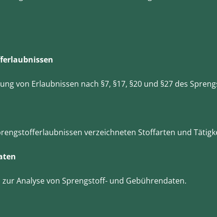
ferlaubnissen
ung von Erlaubnissen nach §7, §17, §20 und §27 des Spreng
engstofferlaubnissen verzeichneten Stoffarten und Tätigke
aten
 zur Analyse von Sprengstoff- und Gebührendaten.