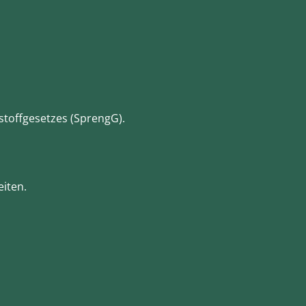
stoffgesetzes (SprengG).
iten.