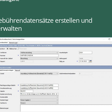
ebührendatensätze erstellen und
erwalten