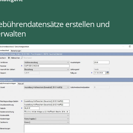
ebührendatensätze erstellen und
erwalten