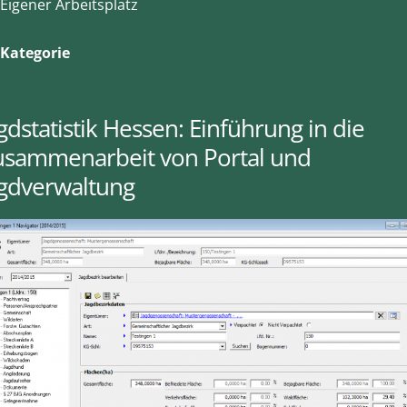
Eigener Arbeitsplatz
Kategorie
gdstatistik Hessen: Einführung in die
usammenarbeit von Portal und
agdverwaltung