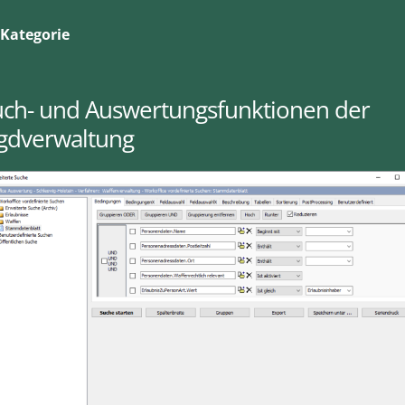
Kategorie
uch- und Auswertungsfunktionen der
agdverwaltung