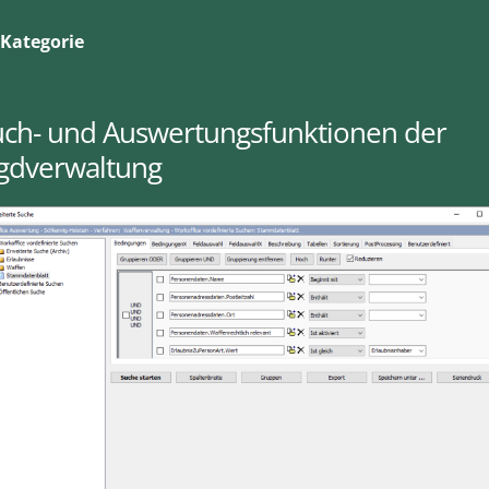
Kategorie
uch- und Auswertungsfunktionen der
agdverwaltung