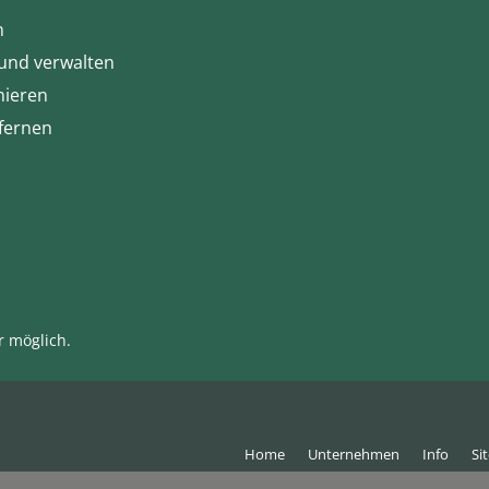
n
 und verwalten
nieren
tfernen
r möglich.
Home
Unternehmen
Info
Si