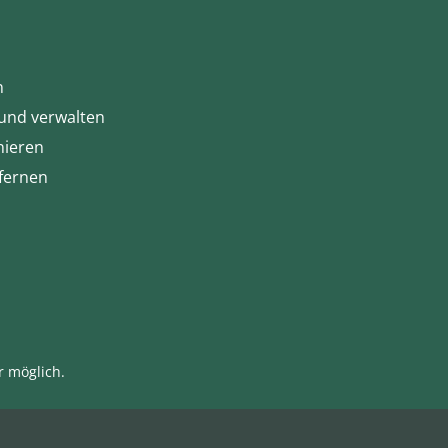
n
 und verwalten
nieren
tfernen
r möglich.