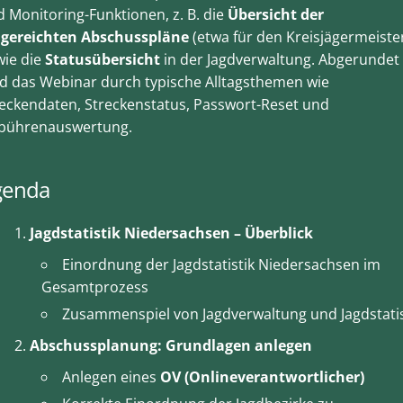
 Monitoring-Funktionen, z. B. die
Übersicht der
ngereichten Abschusspläne
(etwa für den Kreisjägermeiste
wie die
Statusübersicht
in der Jagdverwaltung. Abgerundet
d das Webinar durch typische Alltagsthemen wie
eckendaten, Streckenstatus, Passwort-Reset und
bührenauswertung.
genda
Jagdstatistik Niedersachsen – Überblick
Einordnung der Jagdstatistik Niedersachsen im
Gesamtprozess
Zusammenspiel von Jagdverwaltung und Jagdstatis
Abschussplanung: Grundlagen anlegen
Anlegen eines
OV (Onlineverantwortlicher)