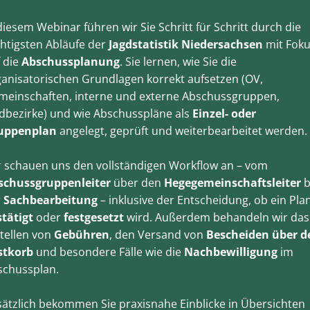
diesem Webinar führen wir Sie Schritt für Schritt durch die
htigsten Abläufe der
Jagdstatistik Niedersachsen
mit Fok
 die
Abschussplanung
. Sie lernen, wie Sie die
anisatorischen Grundlagen korrekt aufsetzen (OV,
meinschaften, interne und externe Abschussgruppen,
dbezirke) und wie Abschusspläne als
Einzel- oder
uppenplan
angelegt, geprüft und weiterbearbeitet werden.
r schauen uns den vollständigen Workflow an – vom
schussgruppenleiter
über den
Hegegemeinschaftsleiter
b
r
Sachbearbeitung
– inklusive der Entscheidung, ob ein Pla
tätigt
oder
festgesetzt
wird. Außerdem behandeln wir das
tellen von
Gebühren
, den Versand von
Bescheiden über d
stkorb
und besondere Fälle wie die
Nachbewilligung
im
schussplan.
ätzlich bekommen Sie praxisnahe Einblicke in Übersichten