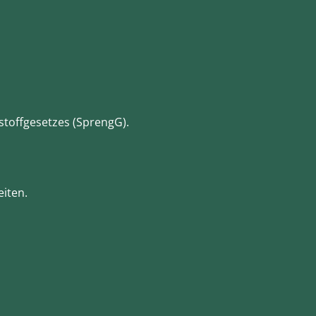
stoffgesetzes (SprengG).
iten.