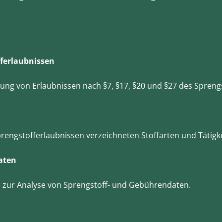
ferlaubnissen
ung von Erlaubnissen nach §7, §17, §20 und §27 des Spreng
engstofferlaubnissen verzeichneten Stoffarten und Tätigke
aten
 zur Analyse von Sprengstoff- und Gebührendaten.