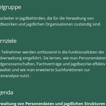
elgruppe
arbeiter in Jagdbehörden, die für die Verwaltung von
dbezirken und jagdlichen Organisationen zuständig sind.
rnziele
 Teilnehmer werden umfassend in die Funktionalitäten der
dverwaltung eingeführt. Sie lernen, wie man Personendaten
dgenossenschaften, Pachtverträge und Jagdbezirke effektiv
waltet und wie man erweiterte Suchfunktionen zur
enanalyse nutzt.
genda
rwaltung von Personendaten und jagdlichen Strukturen