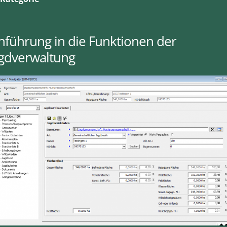
nführung in die Funktionen der
agdverwaltung