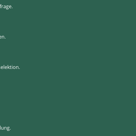
frage.
en.
elektion.
dung.