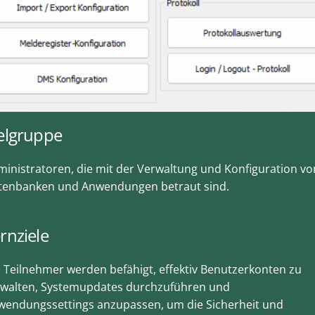
elgruppe
inistratoren, die mit der Verwaltung und Konfiguration vo
tenbanken und Anwendungen betraut sind.
rnziele
 Teilnehmer werden befähigt, effektiv Benutzerkonten zu
rwalten, Systemupdates durchzuführen und
wendungssettings anzupassen, um die Sicherheit und