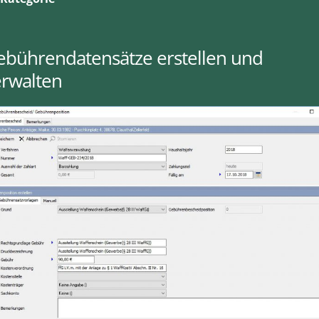
ebührendatensätze erstellen und
erwalten