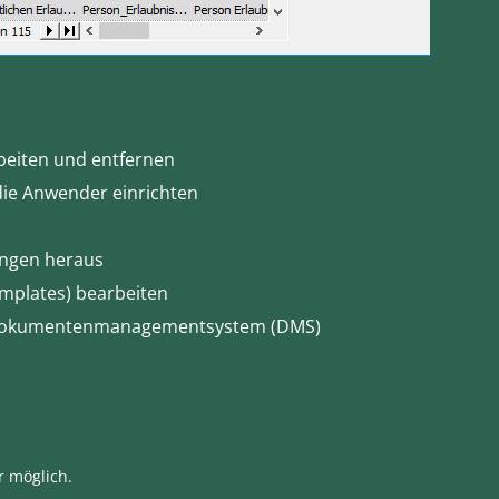
beiten und entfernen
die Anwender einrichten
ngen heraus
emplates) bearbeiten
 Dokumentenmanagementsystem (DMS)
r möglich.