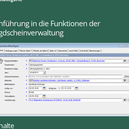
nführung in die Funktionen der
agdscheinverwaltung
halte