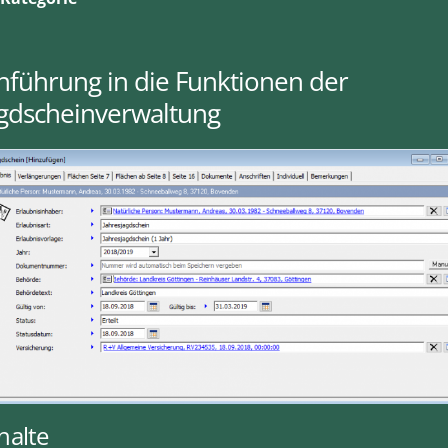
nführung in die Funktionen der
agdscheinverwaltung
halte