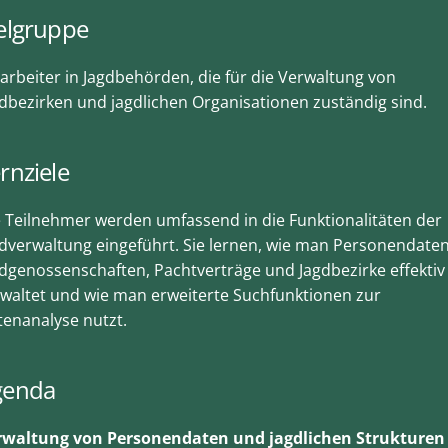
elgruppe
arbeiter in Jagdbehörden, die für die Verwaltung von
dbezirken und jagdlichen Organisationen zuständig sind.
rnziele
 Teilnehmer werden umfassend in die Funktionalitäten der
dverwaltung eingeführt. Sie lernen, wie man Personendaten
dgenossenschaften, Pachtverträge und Jagdbezirke effektiv
waltet und wie man erweiterte Suchfunktionen zur
enanalyse nutzt.
genda
rwaltung von Personendaten und jagdlichen Strukturen