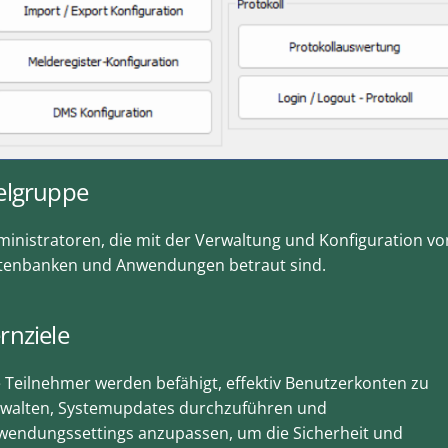
elgruppe
inistratoren, die mit der Verwaltung und Konfiguration vo
tenbanken und Anwendungen betraut sind.
rnziele
 Teilnehmer werden befähigt, effektiv Benutzerkonten zu
rwalten, Systemupdates durchzuführen und
wendungssettings anzupassen, um die Sicherheit und